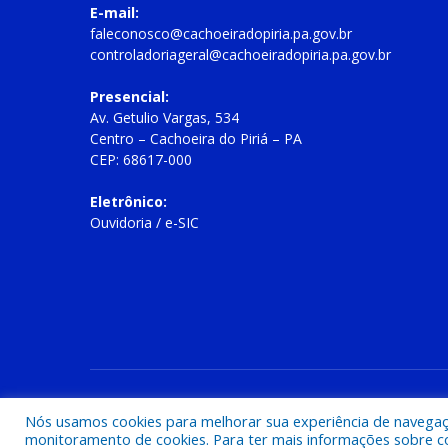
E-mail:
faleconosco@cachoeiradopiria.pa.gov.br
controladoriageral@cachoeiradopiria.pa.gov.br
Presencial:
Av. Getulio Vargas, 534
Centro – Cachoeira do Piriá – PA
CEP: 68617-000
Eletrônico:
Ouvidoria
/
e-SIC
Todos os direitos reservados a Prefeitura Municipal de Cac
Nós usamos cookies para melhorar sua experiência de navegação
monitoramento de cookies. Para ter mais informações sobre como