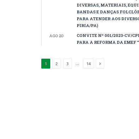
DIVERSAS, MATERIAIS, EQU
BANDAS E DANÇAS FOLCLÓR
PARA ATENDER AOS DIVERS
PIRIA/PA)
CONVITE Nº 001/2023-CV/
AGO 20
PARA A REFORMA DA EMEF “
Proximo
…
1
2
3
14