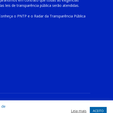
garantimos em contrato que todas as exigências
das
leis de transparência pública
serão atendidas.
Conheça o
PNTP
e o
Radar da Transparência Pública
te
Acessar Área Administrativa
Acessar o Webmail
a de
Leia mais
ACEITO