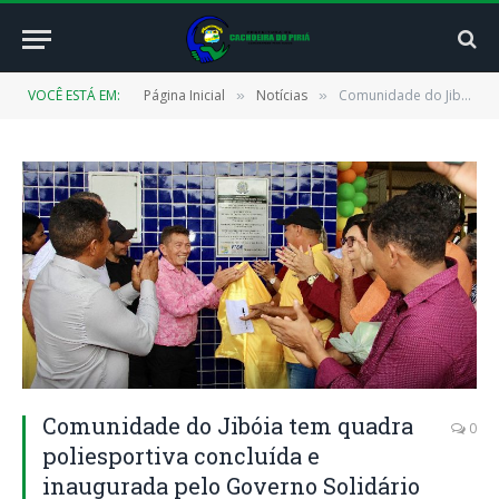
VOCÊ ESTÁ EM:
Página Inicial
Notícias
Comunidade do Jibóia tem quadra poliesportiva concluída e inaugurada pelo Governo Solidário
»
»
Comunidade do Jibóia tem quadra
0
poliesportiva concluída e
inaugurada pelo Governo Solidário