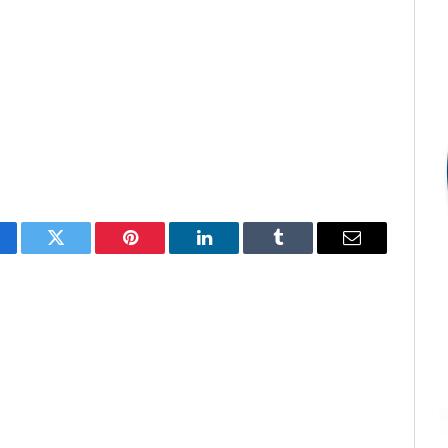
cebook
Twitter
Pinterest
LinkedIn
Tumblr
E-
mail