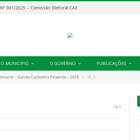
o Nº 001/2025 – Comissão Eleitoral CAE
O MUNICÍPIO
O GOVERNO
PUBLICAÇÕES
oncurso – Garota Cachoeira Piriaense – 2018
01_5
»
0