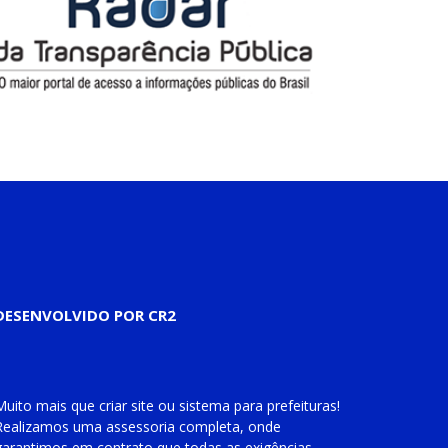
DESENVOLVIDO POR CR2
Muito mais que
criar site
ou
sistema para prefeituras
!
Realizamos uma
assessoria
completa, onde
garantimos em contrato que todas as exigências