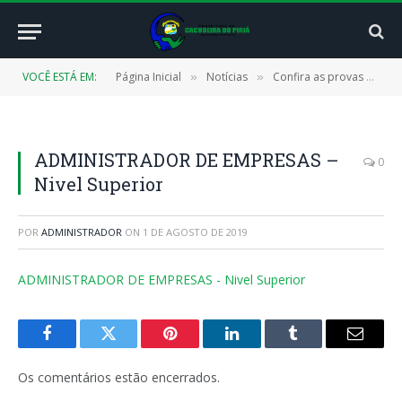
VOCÊ ESTÁ EM:
Página Inicial
Notícias
Confira as provas de cada cargo do Concurso Público de Cachoeira do Piriá
»
»
ADMINISTRADOR DE EMPRESAS –
0
Nivel Superior
POR
ADMINISTRADOR
ON
1 DE AGOSTO DE 2019
ADMINISTRADOR DE EMPRESAS - Nivel Superior
Facebook
Twitter
Pinterest
LinkedIn
Tumblr
E-
mail
Os comentários estão encerrados.