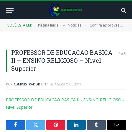
VOCÊ ESTÁ EM:
Página Inicial
Notícias
Confira as provas de cada cargo do Concurso Público de Cachoeira do Piriá
»
»
PROFESSOR DE EDUCACAO BASICA
0
II – ENSINO RELIGIOSO – Nivel
Superior
POR
ADMINISTRADOR
ON
1 DE AGOSTO DE 2019
PROFESSOR DE EDUCACAO BASICA II - ENSINO RELIGIOSO -
Nivel Superior
Facebook
Twitter
Pinterest
LinkedIn
Tumblr
E-