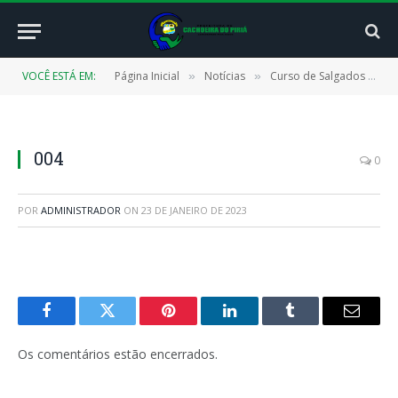
VOCÊ ESTÁ EM:
Página Inicial
Notícias
Curso de Salgados e Lanchonete qualifica participantes para o mercado de trabalho em Cachoeira do Piriá
»
»
004
0
POR
ADMINISTRADOR
ON
23 DE JANEIRO DE 2023
Facebook
Twitter
Pinterest
LinkedIn
Tumblr
E-
mail
Os comentários estão encerrados.