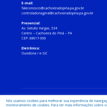
E-mail:
faleconosco@cachoeiradopiria.pa.gov.br
controladoriageral@cachoeiradopiria.pa.gov.br
Presencial:
Av. Getulio Vargas, 534
Centro – Cachoeira do Piriá – PA
CEP: 68617-000
Eletrônico:
Ouvidoria
/
e-SIC
Todos os direitos reservados a Prefeitura Municipal de Cac
Nós usamos cookies para melhorar sua experiência de navegação
monitoramento de cookies. Para ter mais informações sobre como