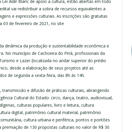
a Lei Aldir Blanc de apoio a cultura, estão abertas em todo
dital vai redistribuir a sobra de recursos equivalentes a
agens e expressões culturais. As inscrições são gratuitas
a 03 de fevereiro de 2021, no site
 da dinâmica da produção e sustentabilidade econômica e
ura. No município de Cachoeira do Piriá, profissionais da
Turismo e Lazer (localizada no andar superior do prédio
cnico, desde a elaboração de seus projetos até as
dos de segunda a sexta-feira, das 8h às 14h.
 transmissão e difusão de práticas culturais, abrangendo
ncia Cultural do Estado: circo, dança, teatro, audiovisual,
ndígenas, culturas populares, livro e leitura, cultura
tura digital, patrimônio cultural material, patrimônio
omunitária, cultura urbana e periférica, pontos e pontões
 a premiação de 130 propostas culturais no valor de R$ 30