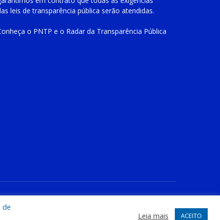
garantimos em contrato que todas as exigências
das
leis de transparência pública
serão atendidas.
Conheça o
PNTP
e o
Radar da Transparência Pública
te
Acessar Área Administrativa
Acessar o Webmail
a de
Leia mais
ACEITO