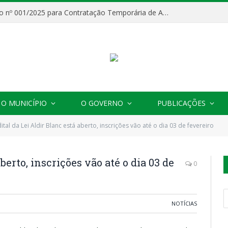
Processo Seletivo nº 001/2025 para Contratação Temporária de Agentes Comunitários de Saúde (ACS)
O MUNICÍPIO
O GOVERNO
PUBLICAÇÕES
ital da Lei Aldir Blanc está aberto, inscrições vão até o dia 03 de fevereiro
berto, inscrições vão até o dia 03 de
0
NOTÍCIAS