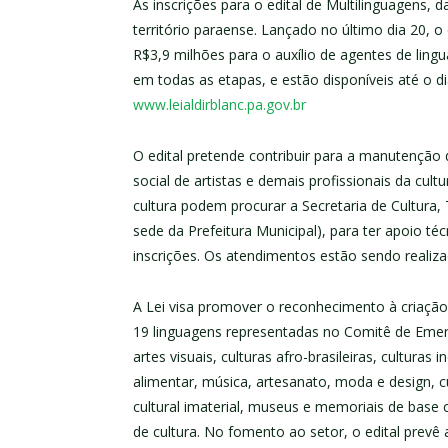
As inscrições para o edital de Multilinguagens, d
território paraense. Lançado no último dia 20, o e
R$3,9 milhões para o auxílio de agentes de lingu
em todas as etapas, e estão disponíveis até o di
www.leialdirblanc.pa.gov.br
O edital pretende contribuir para a manutenção
social de artistas e demais profissionais da cult
cultura podem procurar a Secretaria de Cultura, 
sede da Prefeitura Municipal), para ter apoio té
inscrições. Os atendimentos estão sendo realiza
A Lei visa promover o reconhecimento à criação,
19 linguagens representadas no Comitê de Emergê
artes visuais, culturas afro-brasileiras, culturas i
alimentar, música, artesanato, moda e design, cul
cultural imaterial, museus e memoriais de base c
de cultura. No fomento ao setor, o edital prevê