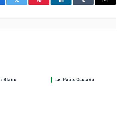
cebook
Twitter
Pinterest
LinkedIn
Tumblr
E-
mail
ir Blanc
Lei Paulo Gustavo