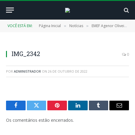
VOCÊ ESTÁ EM:
Página Inicial
Notícias
EMEF Agenor Oliveira, no Encruzinho é reformada e reinaugurada pela Prefeitura de Cachoeira do Piriá
»
»
IMG_2342
0
POR
ADMINISTRADOR
ON
26 DE OUTUBRO DE 2022
Facebook
Twitter
Pinterest
LinkedIn
Tumblr
E-
mail
Os comentários estão encerrados.