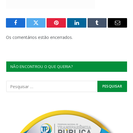
Facebook
Twitter
Pinterest
LinkedIn
Tumblr
E-
mail
Os comentários estão encerrados.
NÃO ENCONTROU O QUE QUERIA?