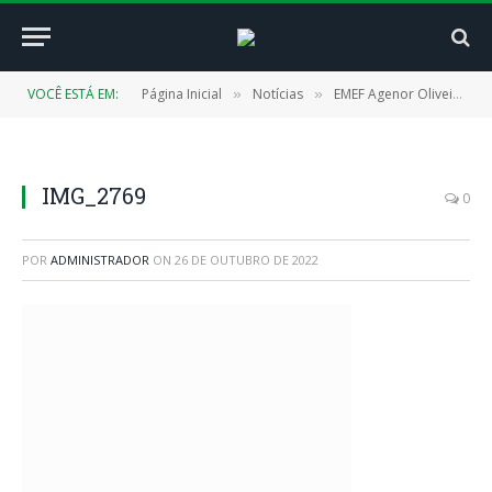
VOCÊ ESTÁ EM:
Página Inicial
Notícias
EMEF Agenor Oliveira, no Encruzinho é reformada e reinaugurada pela Prefeitura de Cachoeira do Piriá
»
»
IMG_2769
0
POR
ADMINISTRADOR
ON
26 DE OUTUBRO DE 2022