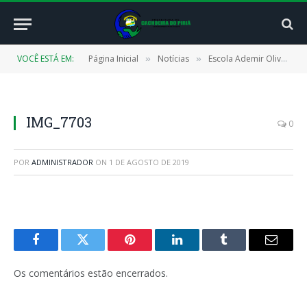
VOCÊ ESTÁ EM:
Página Inicial
Notícias
Escola Ademir Oliveira abre a quadra junina de Cachoeira
»
»
IMG_7703
0
POR
ADMINISTRADOR
ON
1 DE AGOSTO DE 2019
Facebook
Twitter
Pinterest
LinkedIn
Tumblr
E-
mail
Os comentários estão encerrados.