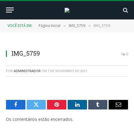
VOCÊ ESTÁ EM:
Página Inicial
IMG_5759
IMG_5759
»
»
IMG_5759
0
POR
ADMINISTRADOR
ON
7 DE NOVEMBRO DE 2021
Facebook
Twitter
Pinterest
LinkedIn
Tumblr
E-
mail
Os comentários estão encerrados.