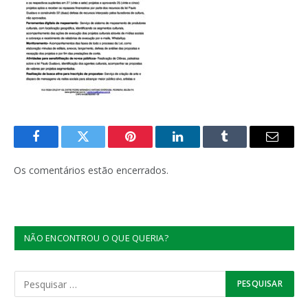
Facebook
Twitter
Pinterest
LinkedIn
Tumblr
E-
mail
Os comentários estão encerrados.
NÃO ENCONTROU O QUE QUERIA?