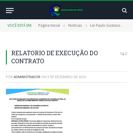
VOCÊ ESTÁ EM:
Página Inicial
Notícias
Lei Paulo Gustavo
RE
»
»
»
RELATORIO DE EXECUÇÃO DO
0
CONTRATO
POR
ADMINISTRADOR
ON
3 DE DEZEMBRO DE 2024