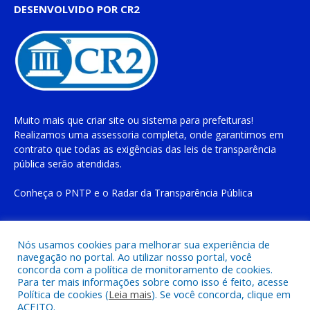
DESENVOLVIDO POR CR2
Muito mais que
criar site
ou
sistema para prefeituras
!
Realizamos uma
assessoria
completa, onde garantimos em
contrato que todas as exigências das
leis de transparência
pública
serão atendidas.
Conheça o
PNTP
e o
Radar da Transparência Pública
Nós usamos cookies para melhorar sua experiência de
navegação no portal. Ao utilizar nosso portal, você
Todos os direitos reservados a Prefeitura Municipal de Cachoeira
concorda com a política de monitoramento de cookies.
do Piriá
Para ter mais informações sobre como isso é feito, acesse
Política de cookies (
Leia mais
). Se você concorda, clique em
ACEITO.