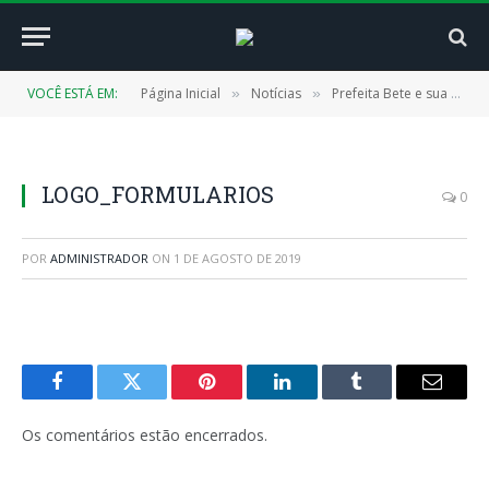
VOCÊ ESTÁ EM:
Página Inicial
Notícias
Prefeita Bete e sua equipe iniciam a transição de governo
»
»
LOGO_FORMULARIOS
0
POR
ADMINISTRADOR
ON
1 DE AGOSTO DE 2019
Facebook
Twitter
Pinterest
LinkedIn
Tumblr
E-
mail
Os comentários estão encerrados.