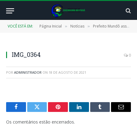
VOCÊ ESTÁ EM:
Página Inicial
Notícias
Prefeito Mundô assina termo de adesão ao Selo Unicef 2021-2024
»
»
IMG_0364
0
POR
ADMINISTRADOR
ON
18 DE AGOSTO DE 2021
Facebook
Twitter
Pinterest
LinkedIn
Tumblr
E-
mail
Os comentários estão encerrados.