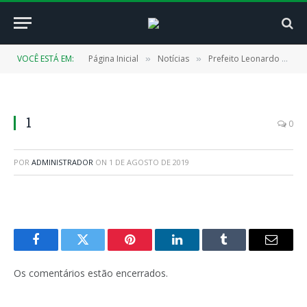
VOCÊ ESTÁ EM:
Página Inicial
Notícias
Prefeito Leonardo participa da abertura do ano legislativo
»
»
1
0
POR
ADMINISTRADOR
ON
1 DE AGOSTO DE 2019
Facebook
Twitter
Pinterest
LinkedIn
Tumblr
E-
mail
Os comentários estão encerrados.