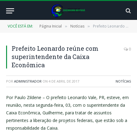
VOCÊ ESTÁ EM:
Página Inicial
Notícias
Prefeito Leonardo reúne com superintendente da Caixa Econômica
»
»
Prefeito Leonardo reúne com
0
superintendente da Caixa
Econômica
POR
ADMINISTRADOR
ON
4 DE ABRIL DE 2017
NOTÍCIAS
Por Paulo Zildene – O prefeito Leonardo Vale, PR, esteve, em
reunião, nesta segunda-feira, 03, com o superintendente da
Caixa Econômica, Guilherme, para tratar de assuntos
pertinentes a liberação de projetos federais, que estão sob a
responsabilidade da Caixa.