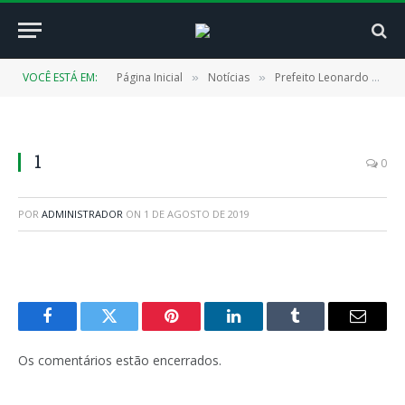
VOCÊ ESTÁ EM:
Página Inicial
Notícias
Prefeito Leonardo Vale fortalece a cultura
»
»
1
0
POR
ADMINISTRADOR
ON
1 DE AGOSTO DE 2019
Facebook
Twitter
Pinterest
LinkedIn
Tumblr
E-
mail
Os comentários estão encerrados.