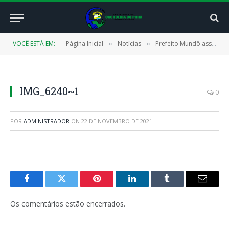
VOCÊ ESTÁ EM:
Página Inicial
Notícias
Prefeito Mundô assina mais uma ordem de serviço, desta vez, para conclusão da UBS Cachoeira Velho
»
»
IMG_6240~1
0
POR
ADMINISTRADOR
ON
22 DE NOVEMBRO DE 2021
Facebook
Twitter
Pinterest
LinkedIn
Tumblr
E-
mail
Os comentários estão encerrados.