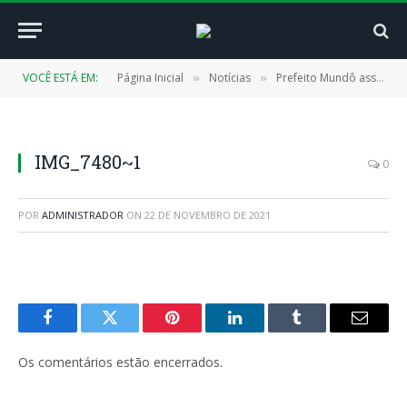
VOCÊ ESTÁ EM:
Página Inicial
Notícias
Prefeito Mundô assina mais uma ordem de serviço, desta vez, para conclusão da UBS Cachoeira Velho
»
»
IMG_7480~1
0
POR
ADMINISTRADOR
ON
22 DE NOVEMBRO DE 2021
Facebook
Twitter
Pinterest
LinkedIn
Tumblr
E-
mail
Os comentários estão encerrados.