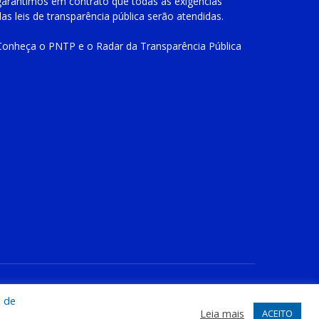
garantimos em contrato que todas as exigências
das
leis de transparência pública
serão atendidas.
Conheça o
PNTP
e o
Radar da Transparência Pública
te
Acessar Área Administrativa
Acessar o Webmail
a de
Leia mais
ACEITO