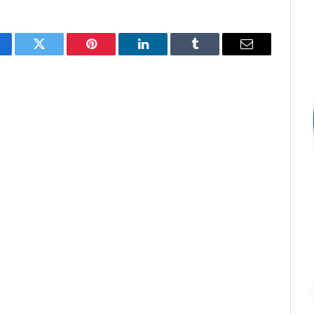
cebook
Twitter
Pinterest
LinkedIn
Tumblr
E-
mail