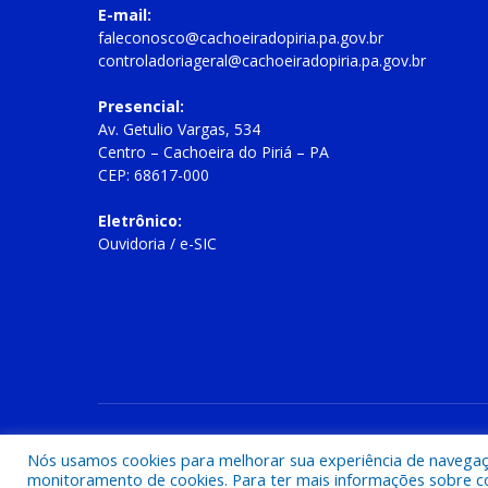
E-mail:
faleconosco@cachoeiradopiria.pa.gov.br
controladoriageral@cachoeiradopiria.pa.gov.br
Presencial:
Av. Getulio Vargas, 534
Centro – Cachoeira do Piriá – PA
CEP: 68617-000
Eletrônico:
Ouvidoria
/
e-SIC
Todos os direitos reservados a Prefeitura Municipal de Cac
Nós usamos cookies para melhorar sua experiência de navegação
monitoramento de cookies. Para ter mais informações sobre como