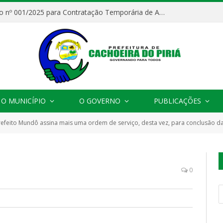
Processo Seletivo nº 001/2025 para Contratação Temporária de Agentes Comunitários de Saúde (ACS)
O MUNICÍPIO
O GOVERNO
PUBLICAÇÕES
refeito Mundô assina mais uma ordem de serviço, desta vez, para conclusão d
0