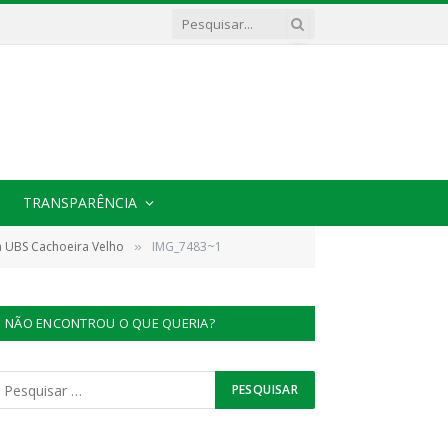
TRANSPARÊNCIA
a UBS Cachoeira Velho
IMG_7483~1
»
NÃO ENCONTROU O QUE QUERIA?