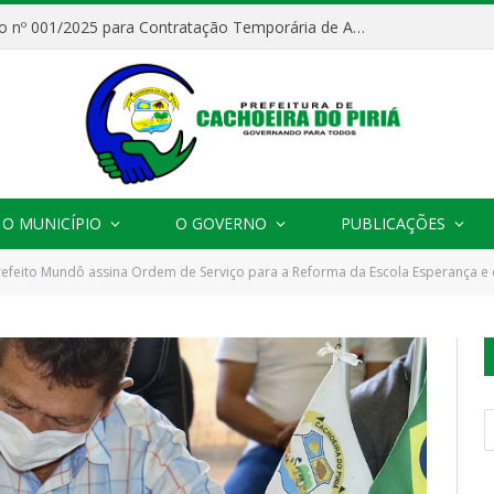
Processo Seletivo nº 001/2025 para Contratação Temporária de Agentes Comunitários de Saúde (ACS)
O MUNICÍPIO
O GOVERNO
PUBLICAÇÕES
efeito Mundô assina Ordem de Serviço para a Reforma da Escola Esperança e da Construção do 