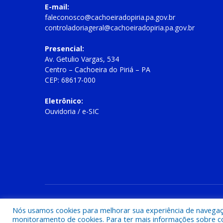
E-mail:
faleconosco@cachoeiradopiria.pa.gov.br
controladoriageral@cachoeiradopiria.pa.gov.br
Presencial:
Av. Getulio Vargas, 534
Centro – Cachoeira do Piriá – PA
CEP: 68617-000
Eletrônico:
Ouvidoria
/
e-SIC
Todos os direitos reservados a Prefeitura Municipal de Cac
Nós usamos cookies para melhorar sua experiência de navegação
monitoramento de cookies. Para ter mais informações sobre como