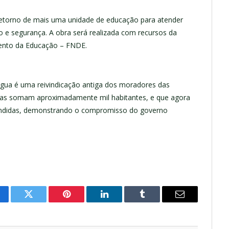
 retorno de mais uma unidade de educação para atender
o e segurança. A obra será realizada com recursos da
mento da Educação – FNDE.
gua é uma reivindicação antiga dos moradores das
tas somam aproximadamente mil habitantes, e que agora
endidas, demonstrando o compromisso do governo
cebook
Twitter
Pinterest
LinkedIn
Tumblr
E-
mail