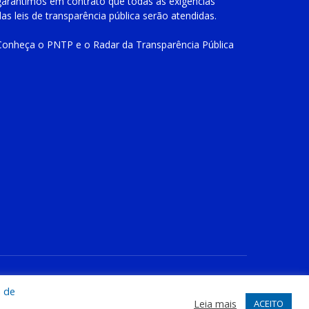
garantimos em contrato que todas as exigências
das
leis de transparência pública
serão atendidas.
Conheça o
PNTP
e o
Radar da Transparência Pública
te
Acessar Área Administrativa
Acessar o Webmail
a de
Leia mais
ACEITO