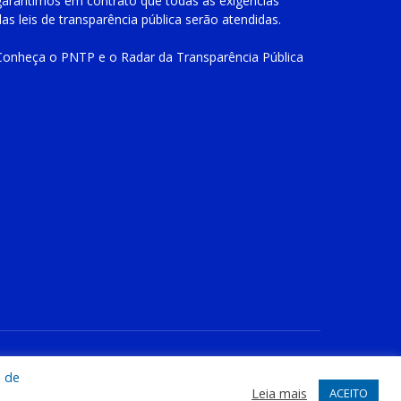
garantimos em contrato que todas as exigências
das
leis de transparência pública
serão atendidas.
Conheça o
PNTP
e o
Radar da Transparência Pública
te
Acessar Área Administrativa
Acessar o Webmail
a de
Leia mais
ACEITO