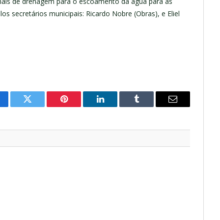
anais de drenagem para o escoamento da água para as
 secretários municipais: Ricardo Nobre (Obras), e Eliel
cebook
Twitter
Pinterest
LinkedIn
Tumblr
E-
mail