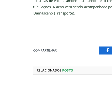
“costelas de vaca”, também está sendo feito c
tubulações. A ação vem sendo acompanhada pelos
Damasceno (Transporte).
COMPARTILHAR.
Fa
RELACIONADOS
POSTS