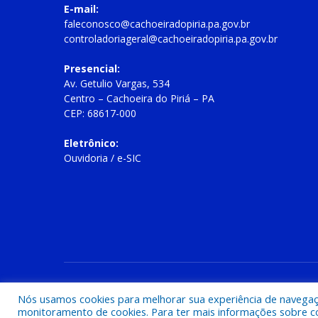
E-mail:
faleconosco@cachoeiradopiria.pa.gov.br
controladoriageral@cachoeiradopiria.pa.gov.br
Presencial:
Av. Getulio Vargas, 534
Centro – Cachoeira do Piriá – PA
CEP: 68617-000
Eletrônico:
Ouvidoria
/
e-SIC
Todos os direitos reservados a Prefeitura Municipal de Cac
Nós usamos cookies para melhorar sua experiência de navegação
monitoramento de cookies. Para ter mais informações sobre como