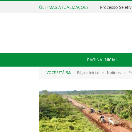
ÚLTIMAS ATUALIZAÇÕES:
PÁGINA INICIAL
VOCÊ ESTÁ EM:
Página Inicial
Notícias
P
»
»