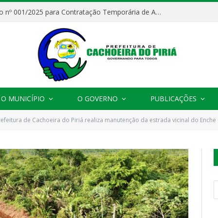
Processo Seletivo nº 001/2025 para Contratação Temporária de Agentes Comunitários de Saúde (ACS)
O MUNICÍPIO
O GOVERNO
PUBLICAÇÕES
refeitura de Cachoeira do Piriá realiza manutenção da estrada vicinal do Ench