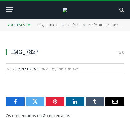
VOCÊ ESTÁ EM:
Página Inicial
Notícias
Prefeitura de Cachoeira do Piriá realiza o Cine CREAS: diversão e conscientização para combater o Trabalho Infantil
»
»
IMG_7827
0
POR
ADMINISTRADOR
ON
21 DE JUNHO DE 2023
Facebook
Twitter
Pinterest
LinkedIn
Tumblr
E-
mail
Os comentários estão encerrados.