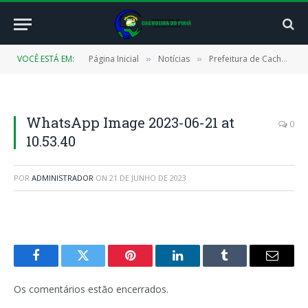
VOCÊ ESTÁ EM:
Página Inicial
Notícias
Prefeitura de Cachoeira do Piriá realiza o Cine CREAS: diversão e conscientização para combater o Trabalho Infantil
»
»
WhatsApp Image 2023-06-21 at
0
10.53.40
POR
ADMINISTRADOR
ON
21 DE JUNHO DE 2023
Facebook
Twitter
Pinterest
LinkedIn
Tumblr
E-
mail
Os comentários estão encerrados.