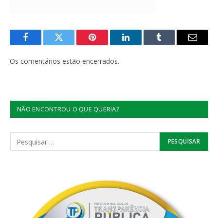
Facebook
Twitter
Pinterest
LinkedIn
Tumblr
E-
mail
Os comentários estão encerrados.
NÃO ENCONTROU O QUE QUERIA?