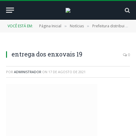
VOCÊ ESTÁ EM:
Página Inicial
Notícias
Prefeitura distribui “Kit Enxoval” para mães cadastradas no CRAS
»
»
entrega dos enxovais 19
0
POR
ADMINISTRADOR
ON
17 DE AGOSTO DE 2021