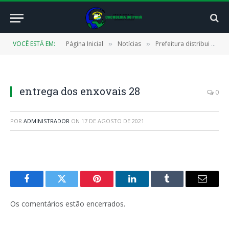
VOCÊ ESTÁ EM:
Página Inicial
Notícias
Prefeitura distribui “Kit Enxoval” para mães cadastradas no CRAS
»
»
entrega dos enxovais 28
0
POR
ADMINISTRADOR
ON
17 DE AGOSTO DE 2021
Facebook
Twitter
Pinterest
LinkedIn
Tumblr
E-
mail
Os comentários estão encerrados.