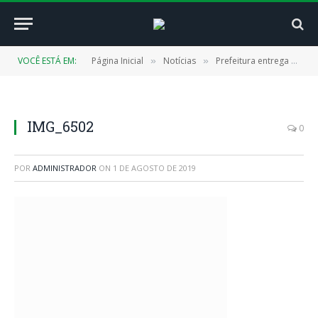
VOCÊ ESTÁ EM:
Página Inicial
Notícias
Prefeitura entrega mais duas escolas reformadas e ampliadas
»
»
IMG_6502
0
POR
ADMINISTRADOR
ON
1 DE AGOSTO DE 2019