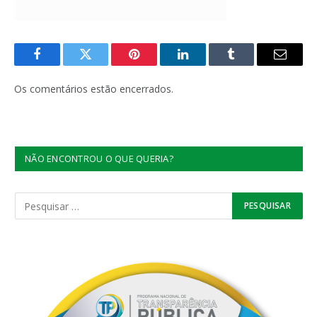
Facebook
Twitter
Pinterest
LinkedIn
Tumblr
E-
mail
Os comentários estão encerrados.
NÃO ENCONTROU O QUE QUERIA?