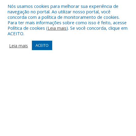
Nós usamos cookies para melhorar sua experiência de
navegação no portal. Ao utilizar nosso portal, você
concorda com a política de monitoramento de cookies.
Para ter mais informações sobre como isso é feito, acesse
Política de cookies (
Leia mais
). Se você concorda, clique em
ACEITO.
Leia mais
ACEITO
DESENVOLVIDO POR CR2
Muito mais que
criar site
ou
sistema para prefeituras
!
Realizamos uma
assessoria
completa, onde garantimos em
contrato que todas as exigências das
leis de transparência