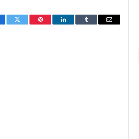
cebook
Twitter
Pinterest
LinkedIn
Tumblr
E-
mail