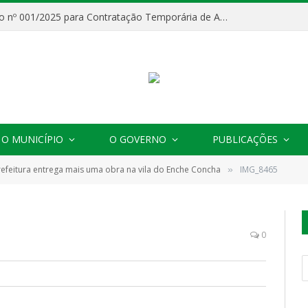
Processo Seletivo nº 001/2025 para Contratação Temporária de Agentes Comunitários de Saúde (ACS)
O MUNICÍPIO
O GOVERNO
PUBLICAÇÕES
refeitura entrega mais uma obra na vila do Enche Concha
IMG_8465
»
0