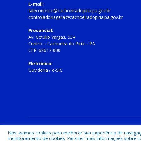
E-mail:
faleconosco@cachoeiradopiria.pa.gov.br
controladoriageral@cachoeiradopiria.pa.gov.br
Presencial:
Av. Getulio Vargas, 534
Centro – Cachoeira do Piriá – PA
CEP: 68617-000
Eletrônico:
Ouvidoria
/
e-SIC
Todos os direitos reservados a Prefeitura Municipal de Cac
Nós usamos cookies para melhorar sua experiência de navegação
monitoramento de cookies. Para ter mais informações sobre como