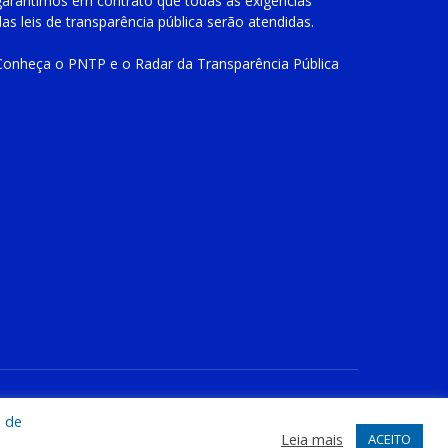
garantimos em contrato que todas as exigências
das
leis de transparência pública
serão atendidas.
Conheça o
PNTP
e o
Radar da Transparência Pública
te
Acessar Área Administrativa
Acessar o Webmail
a de
Leia mais
ACEITO