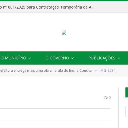
Processo Seletivo nº 001/2025 para Contratação Temporária de Agentes Comunitários de Saúde (ACS)
O MUNICÍPIO
O GOVERNO
PUBLICAÇÕES
refeitura entrega mais uma obra na vila do Enche Concha
IMG_8534
»
0