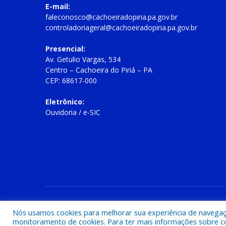
E-mail:
faleconosco@cachoeiradopiria.pa.gov.br
controladoriageral@cachoeiradopiria.pa.gov.br
Presencial:
Av. Getulio Vargas, 534
Centro – Cachoeira do Piriá – PA
CEP: 68617-000
Eletrônico:
Ouvidoria
/
e-SIC
Todos os direitos reservados a Prefeitura Municipal de Cac
Nós usamos cookies para melhorar sua experiência de navegação
monitoramento de cookies. Para ter mais informações sobre como