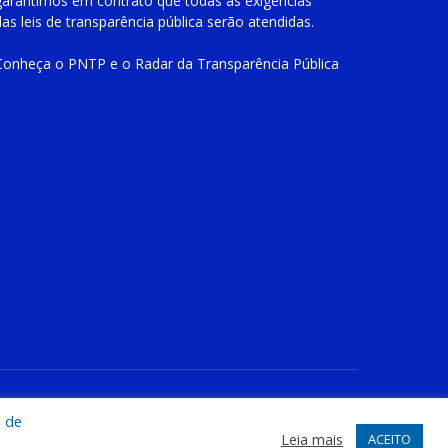
garantimos em contrato que todas as exigências
das
leis de transparência pública
serão atendidas.
Conheça o
PNTP
e o
Radar da Transparência Pública
te
Acessar Área Administrativa
Acessar o Webmail
a de
Leia mais
ACEITO