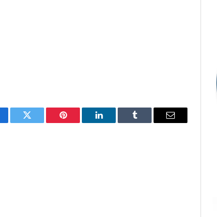
cebook
Twitter
Pinterest
LinkedIn
Tumblr
E-
mail