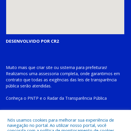
DESENVOLVIDO POR CR2
Muito mais que
criar site
ou
sistema para prefeituras
!
Realizamos uma
assessoria
completa, onde garantimos em
contrato que todas as exigências das
leis de transparência
pública
serão atendidas.
Conheça o
PNTP
e o
Radar da Transparência Pública
Nós usamos cookies para melhorar sua experiência de
navegação no portal. Ao utilizar nosso portal, você
Todos os direitos reservados a Prefeitura Municipal de Cachoeira
concorda com a política de monitoramento de cookies.