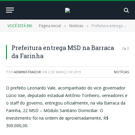
VOCÊ ESTÁ EM:
Página Inicial
Notícias
Prefeitura entrega MSD na Barraca da Farinha
»
»
Prefeitura entrega MSD na Barraca
0
da Farinha
POR
ADMINISTRADOR
ON
2 DE MARÇO DE 2019
NOTÍCIAS
O prefeito Leonardo Vale, acompanhado do vice-governador
Lúcio Vae, deputado estadual Antônio Tonheiro, vereadores e
o staff do governo, entregou oficialmente, na vila Barraca da
Farinha, 22 MSD – Módulo Sanitário Domiciliar. O
investimento foi na ordem de aproximadamente, R$
300.000,00.