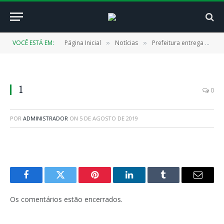
VOCÊ ESTÁ EM:
Página Inicial
Notícias
Prefeitura entrega USF a população
»
»
1
0
POR
ADMINISTRADOR
ON
5 DE AGOSTO DE 2019
Facebook
Twitter
Pinterest
LinkedIn
Tumblr
E-
mail
Os comentários estão encerrados.