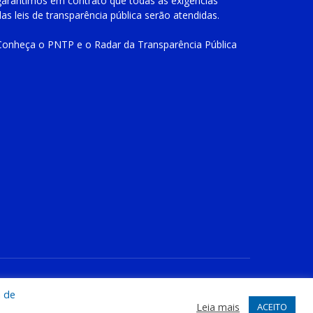
garantimos em contrato que todas as exigências
das
leis de transparência pública
serão atendidas.
Conheça o
PNTP
e o
Radar da Transparência Pública
te
Acessar Área Administrativa
Acessar o Webmail
a de
Leia mais
ACEITO