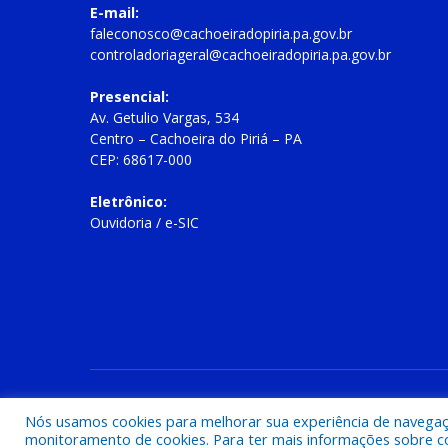
E-mail:
faleconosco@cachoeiradopiria.pa.gov.br
controladoriageral@cachoeiradopiria.pa.gov.br
Presencial:
Av. Getulio Vargas, 534
Centro – Cachoeira do Piriá – PA
CEP: 68617-000
Eletrônico:
Ouvidoria
/
e-SIC
Todos os direitos reservados a Prefeitura Municipal de Cac
Nós usamos cookies para melhorar sua experiência de navegação
monitoramento de cookies. Para ter mais informações sobre como