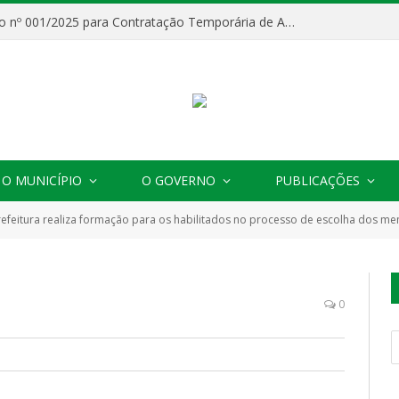
Processo Seletivo nº 001/2025 para Contratação Temporária de Agentes Comunitários de Saúde (ACS)
O MUNICÍPIO
O GOVERNO
PUBLICAÇÕES
refeitura realiza formação para os habilitados no processo de escolha dos m
0