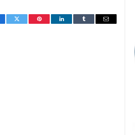
cebook
Twitter
Pinterest
LinkedIn
Tumblr
E-
mail