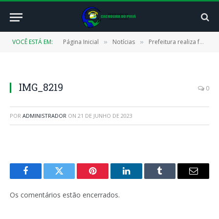
VOCÊ ESTÁ EM:
Página Inicial
Notícias
Prefeitura realiza formação para os habilitados no processo de escolha dos membros do Conselho Tutelar
»
»
IMG_8219
0
POR
ADMINISTRADOR
ON
21 DE JUNHO DE 2023
Facebook
Twitter
Pinterest
LinkedIn
Tumblr
E-
mail
Os comentários estão encerrados.