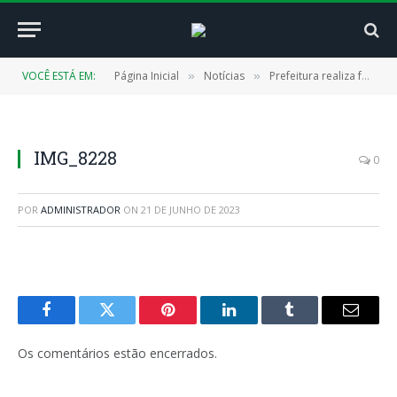
VOCÊ ESTÁ EM:
Página Inicial
Notícias
Prefeitura realiza formação para os habilitados no processo de escolha dos membros do Conselho Tutelar
»
»
IMG_8228
0
POR
ADMINISTRADOR
ON
21 DE JUNHO DE 2023
Facebook
Twitter
Pinterest
LinkedIn
Tumblr
E-
mail
Os comentários estão encerrados.