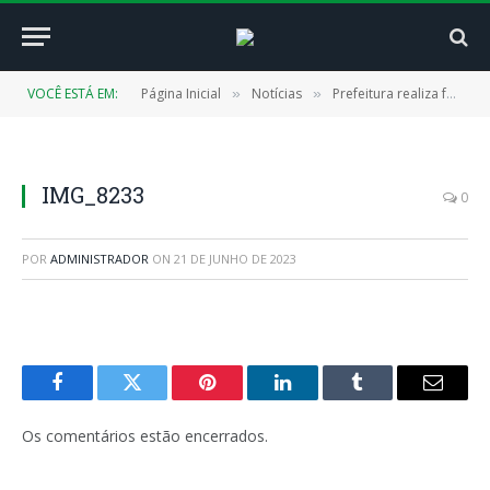
VOCÊ ESTÁ EM:
Página Inicial
Notícias
Prefeitura realiza formação para os habilitados no processo de escolha dos membros do Conselho Tutelar
»
»
IMG_8233
0
POR
ADMINISTRADOR
ON
21 DE JUNHO DE 2023
Facebook
Twitter
Pinterest
LinkedIn
Tumblr
E-
mail
Os comentários estão encerrados.