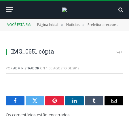
VOCÊ ESTÁ EM:
Página Inicial
Notícias
Prefeitura recebe mais investimentos para o setor agrícola
»
»
IMG_0651 cópia
0
POR
ADMINISTRADOR
ON
1 DE AGOSTO DE 2019
Facebook
Twitter
Pinterest
LinkedIn
Tumblr
E-
mail
Os comentários estão encerrados.