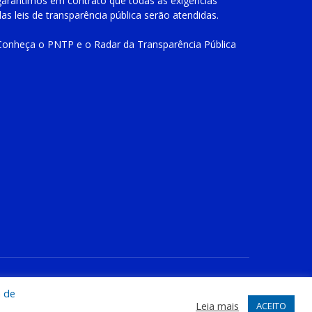
garantimos em contrato que todas as exigências
das
leis de transparência pública
serão atendidas.
Conheça o
PNTP
e o
Radar da Transparência Pública
te
Acessar Área Administrativa
Acessar o Webmail
a de
Leia mais
ACEITO