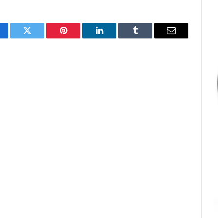
cebook
Twitter
Pinterest
LinkedIn
Tumblr
E-
mail