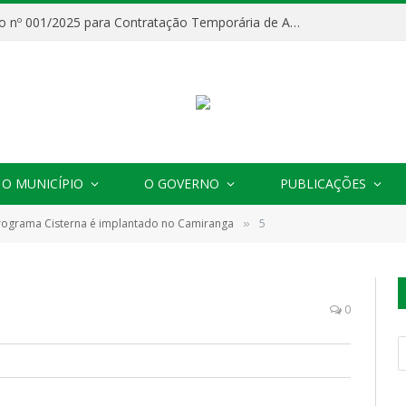
Processo Seletivo nº 001/2025 para Contratação Temporária de Agentes Comunitários de Saúde (ACS)
O MUNICÍPIO
O GOVERNO
PUBLICAÇÕES
rograma Cisterna é implantado no Camiranga
5
»
0