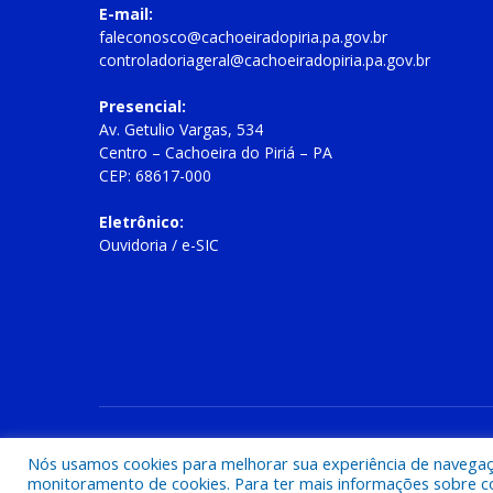
E-mail:
faleconosco@cachoeiradopiria.pa.gov.br
controladoriageral@cachoeiradopiria.pa.gov.br
Presencial:
Av. Getulio Vargas, 534
Centro – Cachoeira do Piriá – PA
CEP: 68617-000
Eletrônico:
Ouvidoria
/
e-SIC
Todos os direitos reservados a Prefeitura Municipal de Cac
Nós usamos cookies para melhorar sua experiência de navegação
monitoramento de cookies. Para ter mais informações sobre como