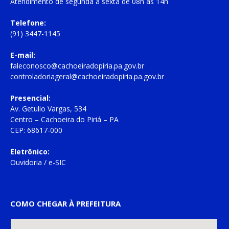
Atendimento de
segunda à sexta
de
08h às 14h
Telefone:
(91) 3447-1145
E-mail:
faleconosco@cachoeiradopiria.pa.gov.br
controladoriageral@cachoeiradopiria.pa.gov.br
Presencial:
Av. Getulio Vargas, 534
Centro – Cachoeira do Piriá – PA
CEP: 68617-000
Eletrônico:
Ouvidoria
/
e-SIC
COMO CHEGAR À PREFEITURA