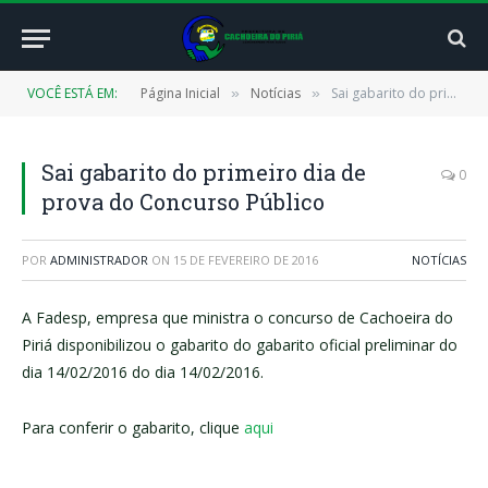
VOCÊ ESTÁ EM:
Página Inicial
Notícias
Sai gabarito do primeiro dia de prova do Concurso Público
»
»
Sai gabarito do primeiro dia de
0
prova do Concurso Público
POR
ADMINISTRADOR
ON
15 DE FEVEREIRO DE 2016
NOTÍCIAS
A Fadesp, empresa que ministra o concurso de Cachoeira do
Piriá disponibilizou o gabarito do gabarito oficial preliminar do
dia 14/02/2016 do dia 14/02/2016.
Para conferir o gabarito, clique
aqui