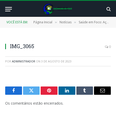
VOCÊ ESTÁ EM:
Página Inicial
Notícias
Saúde em Foco: Ação Alusiva ao Julho Amarelo e a Prevenção das Hepatites Virais
»
»
IMG_3065
0
POR
ADMINISTRADOR
ON
3 DE AGOSTO DE 2023
Facebook
Twitter
Pinterest
LinkedIn
Tumblr
E-
mail
Os comentários estão encerrados.