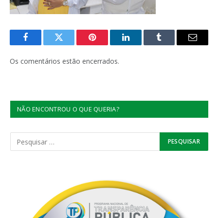
Facebook
Twitter
Pinterest
LinkedIn
Tumblr
E-
mail
Os comentários estão encerrados.
NÃO ENCONTROU O QUE QUERIA?