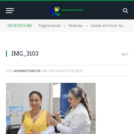
VOCÊ ESTÁ EM:
Página Inicial
Notícias
Saúde em Foco: Ação Alusiva ao Julho Amarelo e a Prevenção das Hepatites Virais
»
»
IMG_3103
0
POR
ADMINISTRADOR
ON
3 DE AGOSTO DE 2023