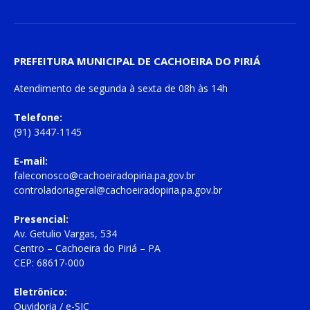
PREFEITURA MUNICIPAL DE CACHOEIRA DO PIRIÁ
Atendimento de
segunda à sexta
de
08h às 14h
Telefone:
(91) 3447-1145
E-mail:
faleconosco@cachoeiradopiria.pa.gov.br
controladoriageral@cachoeiradopiria.pa.gov.br
Presencial:
Av. Getulio Vargas, 534
Centro – Cachoeira do Piriá – PA
CEP: 68617-000
Eletrônico:
Ouvidoria
/
e-SIC