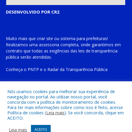
DESENVOLVIDO POR CR2
Muito mais que
criar site
ou
sistema para prefeituras
!
Realizamos uma
assessoria
completa, onde garantimos em
contrato que todas as exigências das
leis de transparência
pública
serão atendidas.
Conheça o
PNTP
e o
Radar da Transparência Pública
Nós usamos cookies para melhorar sua experiência de
navegação no portal. Ao utilizar nosso portal, você
Todos os direitos reservados a Prefeitura Municipal de Cachoeira
concorda com a política de monitoramento de cookies.
do Piriá
Para ter mais informações sobre como isso é feito, acesse
Política de cookies (
Leia mais
). Se você concorda, clique em
ACEITO.
Mapa do Site
Acessar Área Administrativa
Acessar o Webmail
Leia mais
ACEITO