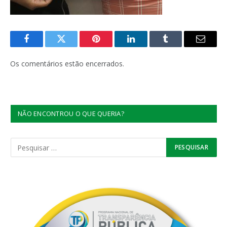
Facebook
Twitter
Pinterest
LinkedIn
Tumblr
E-
mail
Os comentários estão encerrados.
NÃO ENCONTROU O QUE QUERIA?