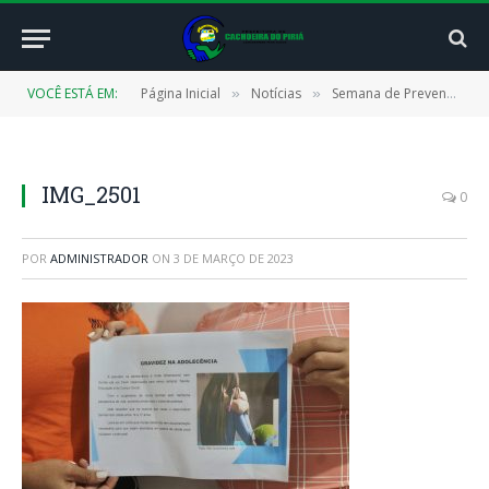
VOCÊ ESTÁ EM:
Página Inicial
Notícias
Semana de Prevenção da Gravidez na Adolescência conscientiza jovens e suas famílias em Cachoeira do Piriá.
»
»
IMG_2501
0
POR
ADMINISTRADOR
ON
3 DE MARÇO DE 2023