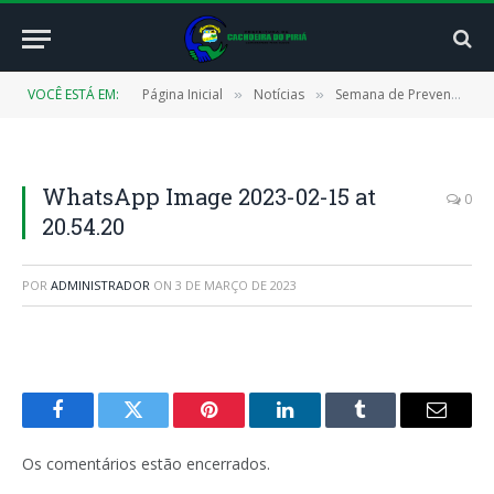
VOCÊ ESTÁ EM:
Página Inicial
Notícias
Semana de Prevenção da Gravidez na Adolescência conscientiza jovens e suas famílias em Cachoeira do Piriá.
»
»
WhatsApp Image 2023-02-15 at
0
20.54.20
POR
ADMINISTRADOR
ON
3 DE MARÇO DE 2023
Facebook
Twitter
Pinterest
LinkedIn
Tumblr
E-
mail
Os comentários estão encerrados.