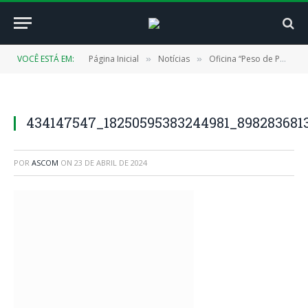
VOCÊ ESTÁ EM:
Página Inicial
Notícias
Oficina “Peso de Porta” ensina a produzir arte e proporciona geração de renda
»
»
434147547_18250595383244981_898283681
POR
ASCOM
ON
23 DE ABRIL DE 2024