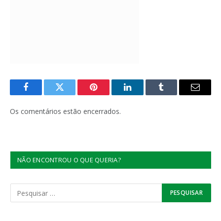
Facebook
Twitter
Pinterest
LinkedIn
Tumblr
E-
mail
Os comentários estão encerrados.
NÃO ENCONTROU O QUE QUERIA?