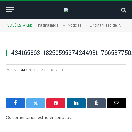
VOCÊ ESTÁ EM:
Página Inicial
Notícias
Oficina “Peso de Porta” ensina a produzir arte e proporciona geração de renda
»
»
434165863_18250595374244981_766587750
POR
ASCOM
ON
23 DE ABRIL DE 2024
Facebook
Twitter
Pinterest
LinkedIn
Tumblr
E-
mail
Os comentários estão encerrados.