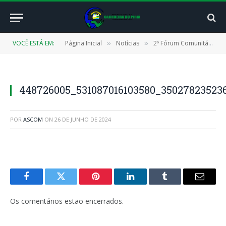
VOCÊ ESTÁ EM:
Página Inicial
Notícias
2º Fórum Comunitário Selo Unicef mobiliza diálogos sobre os direitos das crianças e adolescentes.
»
»
448726005_531087016103580_35027823523
POR
ASCOM
ON
26 DE JUNHO DE 2024
Facebook
Twitter
Pinterest
LinkedIn
Tumblr
E-
mail
Os comentários estão encerrados.