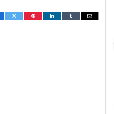
cebook
Twitter
Pinterest
LinkedIn
Tumblr
E-
mail