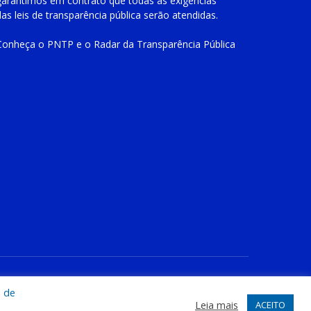
garantimos em contrato que todas as exigências
das
leis de transparência pública
serão atendidas.
Conheça o
PNTP
e o
Radar da Transparência Pública
te
Acessar Área Administrativa
Acessar o Webmail
a de
Leia mais
ACEITO