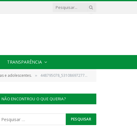
TRANSPARÊNCIA
as e adolescentes.
448795078_531086972770251_8926746069029097426_n
»
NÃO ENCONTROU O QUE QUERIA?