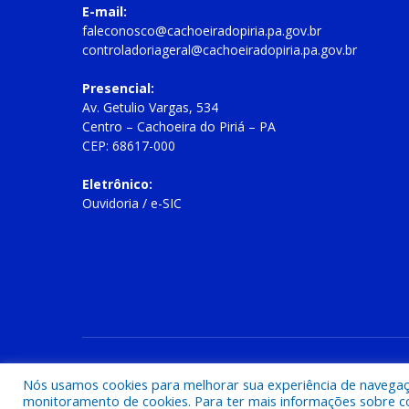
E-mail:
faleconosco@cachoeiradopiria.pa.gov.br
controladoriageral@cachoeiradopiria.pa.gov.br
Presencial:
Av. Getulio Vargas, 534
Centro – Cachoeira do Piriá – PA
CEP: 68617-000
Eletrônico:
Ouvidoria
/
e-SIC
Todos os direitos reservados a Prefeitura Municipal de Cac
Nós usamos cookies para melhorar sua experiência de navegação
monitoramento de cookies. Para ter mais informações sobre como