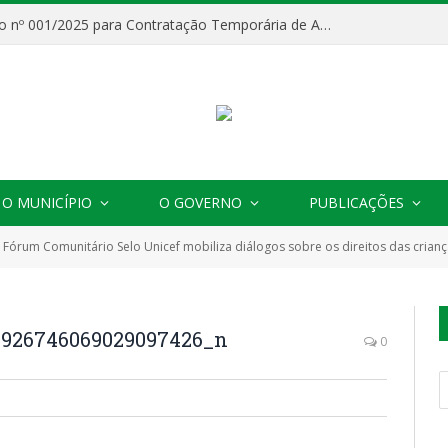
Processo Seletivo nº 001/2025 para Contratação Temporária de Agentes Comunitários de Saúde (ACS)
O MUNICÍPIO
O GOVERNO
PUBLICAÇÕES
º Fórum Comunitário Selo Unicef mobiliza diálogos sobre os direitos das crianç
8926746069029097426_n
0