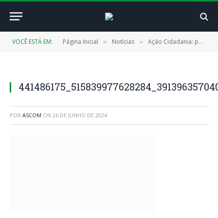
VOCÊ ESTÁ EM:
Página Inicial
Notícias
Ação Cidadania: parceria entre Estado e Prefeitura oferece diversos serviços à população
»
»
441486175_515839977628284_39139635704
POR
ASCOM
ON
26 DE JUNHO DE 2024