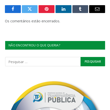
Facebook
Twitter
Pinterest
LinkedIn
Tumblr
E-
mail
Os comentários estão encerrados.
NÃO ENCONTROU O QUE QUERIA?