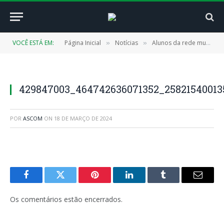
VOCÊ ESTÁ EM:
Página Inicial
Notícias
Alunos da rede municipal de ensino recebem kits escolares
»
»
429847003_464742636071352_25821540013
POR
ASCOM
ON
18 DE MARÇO DE 2024
Facebook
Twitter
Pinterest
LinkedIn
Tumblr
E-
mail
Os comentários estão encerrados.