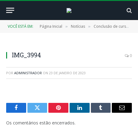
VOCÊ ESTÁ EM:
Página Inicial
Notícias
Conclusão de curso de Panificação e Lanchonete em Cachoeira do Piriá contribui para geração de renda das famílias
»
»
IMG_3994
0
POR
ADMINISTRADOR
ON
23 DE JANEIRO DE 2023
Facebook
Twitter
Pinterest
LinkedIn
Tumblr
E-
mail
Os comentários estão encerrados.